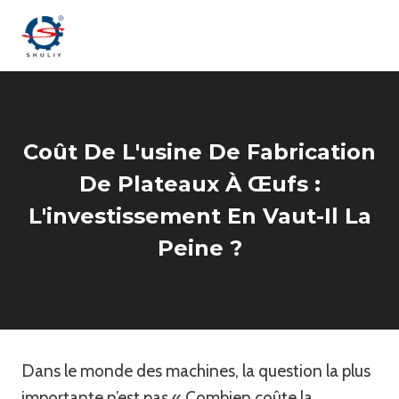
Aller
au
contenu
Coût De L'usine De Fabrication
De Plateaux À Œufs :
L'investissement En Vaut-Il La
Peine ?
Dans le monde des machines, la question la plus
importante n’est pas « Combien coûte la