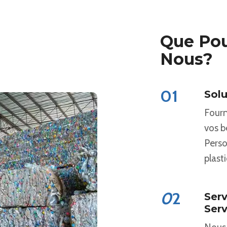
Que Pou
Nous?
01
Solu
Fourn
vos b
Perso
plast
0
2
Serv
Serv