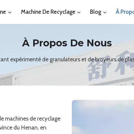
ème
Machine De Recyclage
Blog
À Prop
À Propos De Nous
cant expérimenté de granulateurs et de broyeurs de plas
 de machines de recyclage
rovince du Henan, en