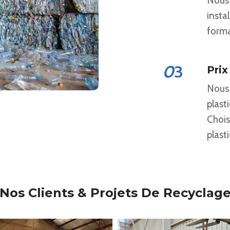
Nous 
insta
forma
0
3
Prix
Nous 
plast
Chois
plast
Nos Clients & Projets De Recyclag