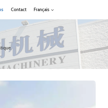
os
Contact
Français
tique.