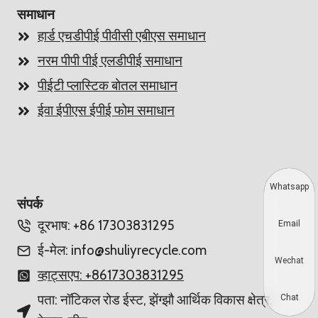
समाधान
हार्ड एचडीपीई पीवीसी एबीएस समाधान
नरम पीपी पीई एलडीपीई समाधान
पीईटी प्लास्टिक बोतल समाधान
ईवा ईपीएस ईपीई फोम समाधान
Whatsapp
संपर्क
दूरभाष: +86 17303831295
Email
ई-मेल: info@shuliyrecycle.com
Wechat
व्हाट्सएप: +8617303831295
पता: नॉटिकल रोड ईस्ट, झेंग्झौ आर्थिक विकास क्षेत्र,
Chat