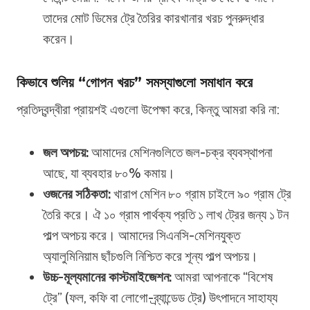
তাদের মোট ডিমের ট্রে তৈরির কারখানার খরচ পুনরুদ্ধার
করেন।
কিভাবে শুলিয় “গোপন খরচ” সমস্যাগুলো সমাধান করে
প্রতিদ্বন্দ্বীরা প্রায়শই এগুলো উপেক্ষা করে, কিন্তু আমরা করি না:
জল অপচয়:
আমাদের মেশিনগুলিতে জল-চক্র ব্যবস্থাপনা
আছে, যা ব্যবহার ৮০% কমায়।
ওজনের সঠিকতা:
খারাপ মেশিন ৮০ গ্রাম চাইলে ৯০ গ্রাম ট্রে
তৈরি করে। ঐ ১০ গ্রাম পার্থক্য প্রতি ১ লাখ ট্রের জন্য ১ টন
পাল্প অপচয় করে। আমাদের সিএনসি-মেশিনযুক্ত
অ্যালুমিনিয়াম ছাঁচগুলি নিশ্চিত করে শূন্য পাল্প অপচয়।
উচ্চ-মূল্যমানের কাস্টমাইজেশন:
আমরা আপনাকে “বিশেষ
ট্রে” (ফল, কফি বা লোগো-ব্র্যান্ডেড ট্রে) উৎপাদনে সাহায্য