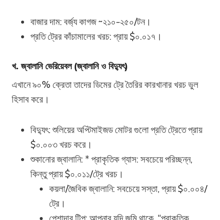
বাজার দাম: বর্জ্য কাগজ ~২১০−২৫০/টন।
প্রতি ট্রের কাঁচামালের খরচ: প্রায় $০.০১৭।
খ. জ্বালানি ভেরিয়েবল (জ্বালানি ও বিদ্যুৎ)
এখানে ৯০% ক্রেতা তাদের ডিমের ট্রে তৈরির কারখানার খরচ ভুল
হিসাব করে।
বিদ্যুৎ: শুলিয়ের অপ্টিমাইজড মোটর গুলো প্রতি ট্রেতে প্রায়
$০.০০৩ খরচ করে।
শুকানোর জ্বালানি: * প্রাকৃতিক গ্যাস: সবচেয়ে পরিচ্ছন্ন,
কিন্তু প্রায় $০.০১১/ট্রে খরচ।
কয়লা/জৈবিক জ্বালানি: সবচেয়ে সস্তা, প্রায় $০.০০৪/
ট্রে।
পেশাদার টিপ: আপনার যদি জমি থাকে, “প্রাকৃতিক