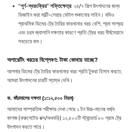
“পূর্ণ-স্বয়ংক্রিয়” শক্তিক্ষেত্র
: ২৪/৭ শিল্প উৎপাদনের জন্য
ডিজাইন করা মাল্টি-লেয়ার মেটাল শুকানোর লাইন। যদিও
প্রাথমিক ডিমের ট্রে তৈরির কারখানার খরচ বেশি, শ্রম সাশ্রয়
এবং চরম জ্বালানি দক্ষতার কারণে প্রতি ট্রের খরচ দীর্ঘমেয়াদে
সবচেয়ে কম।
অপারেটিং খরচের বিশ্লেষণ: টাকা কোথায় যাচ্ছে?
আপনার ডিমের ট্রে তৈরির কারখানার খরচ প্রতি টুকরা হিসাব করতে,
আমরা উৎপাদনের চারটি স্তম্ভ দেখি।
ক. কাঁচামালের দক্ষতা (১:১২,৫০০ নিয়ম)
আমাদের সাম্প্রতিক পরীক্ষায় দেখা গেছে ১ টন উচ্চ-মানের বর্জ্য
কাগজ (করুগেটেড বক্স/অখবড়ি) ১২,৫০০টি স্ট্যান্ডার্ড ৮০ গ্রাম ট্রে
উৎপাদন করতে পারে।