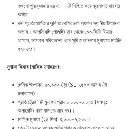
কখনো পুনঃব্যবহার হয় না। এটি নিশ্চিত করে ক্রমাগত বারবার
অর্ডার।
কম প্রতিযোগিতার সুবিধা: বেশিরভাগ অঞ্চলে স্থানীয় উৎপাদক
অভাব। আপনি যদি পোলট্রি হাব থেকে ১০০ কিমি ভিতর
থাকেন, আপনার পরিবহনের খরচ সুবিধা আপনার মুনাফার মার্জিন
হয়ে ওঠে।
মুনাফা হিসাব (মাসিক উদাহরণ):
দৈনিক উৎপাদন: ২০,০০০ ট্রে (SL-২৫০০ আট ঘণ্টা
চলাকালে)।
প্রতি ট্রের নিট মুনাফা: প্রায় ০.০০৮−০.০১৫ (সমস্ত
অপারেটিং খরচ বাদ দেওয়ার পর)।
মাসিক মুনাফা (২৫ দিন): ৪,০০০−৭,৫০০।
পেমেন্ট মেয়াদ: অনেক শুলিয় গ্রাহক মাত্র ৩ থেকে ৫ মাসে