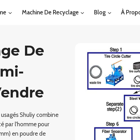
ème
Machine De Recyclage
Blog
À Prop
age De
mi-
Vendre
 usagés Shuliy combine
té par l'homme pour
 mm) en poudre de