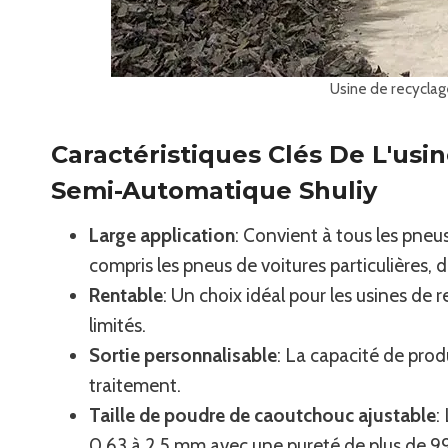
Usine de recyclag
Caractéristiques Clés De L'us
Semi-Automatique Shuliy
Large application
: Convient à tous les pneu
compris les pneus de voitures particulières, 
Rentable
: Un choix idéal pour les usines de
limités.
Sortie personnalisable
: La capacité de pro
traitement.
Taille de poudre de caoutchouc ajustable
:
0,63 à 2,5 mm avec une pureté de plus de 9