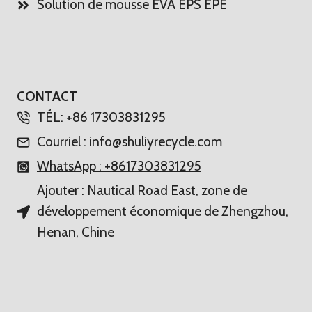
Solution de mousse EVA EPS EPE
CONTACT
Whatsapp
TÉL: +86 17303831295
Email
Courriel : info@shuliyrecycle.com
WhatsApp : +8617303831295
Wechat
Ajouter : Nautical Road East, zone de
développement économique de Zhengzhou,
Chat
Henan, Chine