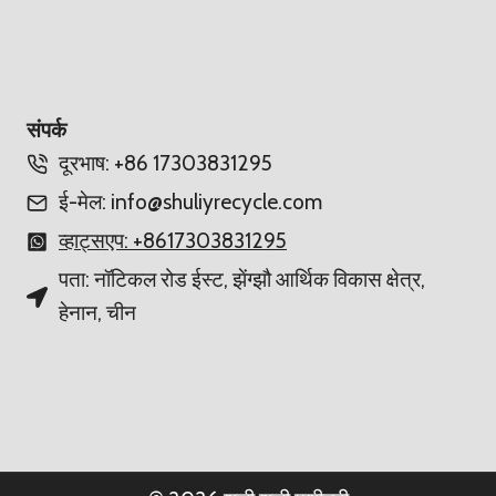
संपर्क
दूरभाष: +86 17303831295
ई-मेल: info@shuliyrecycle.com
व्हाट्सएप: +8617303831295
पता: नॉटिकल रोड ईस्ट, झेंग्झौ आर्थिक विकास क्षेत्र,
हेनान, चीन