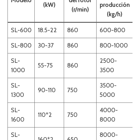
Modelo
del rotor
(kW)
producción
(r/min)
(kg/h)
SL-600
18.5-22
860
600-800
2
SL-800
30-37
860
800-1000
2
SL-
2500-
55-75
860
2
1000
3500
SL-
3500-
90-110
750
3
1300
5000
SL-
4000-
110*2
750
4
1600
8000
SL-
8000-
160*2
650
4