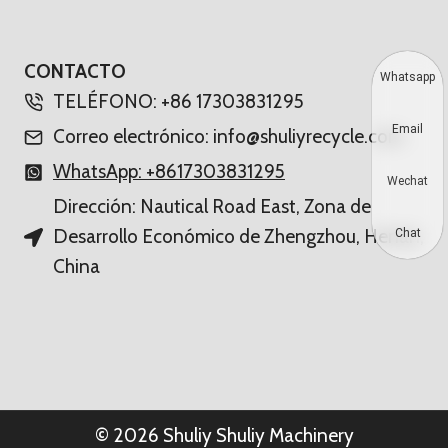
CONTACTO
Whatsapp
TELÉFONO: +86 17303831295
Email
Correo electrónico: info@shuliyrecycle.com
WhatsApp: +8617303831295
Wechat
Dirección: Nautical Road East, Zona de
Desarrollo Económico de Zhengzhou, Henan,
Chat
China
© 2026 Shuliy Shuliy Machinery