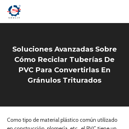
Saltar
al
contenido
Soluciones Avanzadas Sobre
Cómo Reciclar Tuberías De
PVC Para Convertirlas En
Gránulos Triturados
Como tipo de material plástico común utilizado
en construcción, plomería, etc., el PVC tiene un