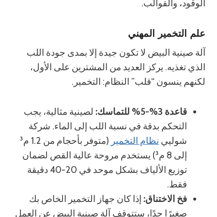
الوقود، والقوالب.
علم التخمير المهني
آلة صينية البيض لا تكون جيدة إلا بمدى جودة اللب
الذي تغذيه. يركز العديد من المشترين على الأول،
لكنهم ينسون “قلب” النظام: التخمير.
قاعدة 3%-5% للتماسك:
لصينية مثالية، يجب
التحكم بدقة في نسبة اللب إلى الماء. شركة
شوليي
نظام التخمير
(متوفر بأحجام من 1.2 م³
إلى 8 م³) يستخدم مروحة عالية القص لضمان
توزيع الألياف بشكل موحد في 20-40 دقيقة
فقط.
فخ الاختناق:
إذا كان جهاز التخمير الخاص بك
صغيرًا جدًا، ستتوقف آلة صينية البيض عن العمل