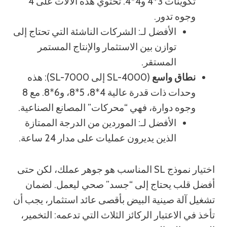
تكوينات 3*4 و4*4. تحتوي هذه الآلات على 4
وجوه تدور.
الأفضل لـ: الشركات الناشئة التي تحتاج إلى
توازن بين الاستثمار والإنتاج المستمر
المستقر.
نطاق واسع
(SL-4000 إلى SL-7000): هذه
وحدات ذات قدرة عالية 4*8، 5*8، و6*8. مع 8
وجوه دوارة، فهي “محركات” المصانع الصناعية.
الأفضل لـ: الموردين من الدرجة الممتازة
الذين يديرون عمليات على مدار 24 ساعة.
اختيار نموذج SL المناسب هو جوهر عملك، لكن حتى
أفضل قلب يحتاج إلى “جسد” صحي ليعمل. لضمان
تشغيل آلة صينية البيض بأقصى عائد استثمار، يجب أن
تأخذ في الاعتبار الركائز الثلاث التي تدعمه: التخمير،