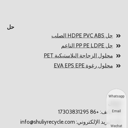
حل
حل HDPE PVC ABS الصلب
حل PP PE LDPE الناعم
محلول الزجاجة البلاستيكية PET
محلول رغوة EVA EPS EPE
Whatsapp
اتصال
هاتف: +86 17303831295
Email
البريد الإلكتروني: info@shuliyrecycle.com
Wechat