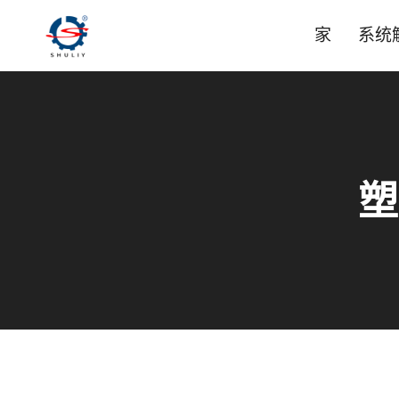
跳
家
系统
到
内
容
塑