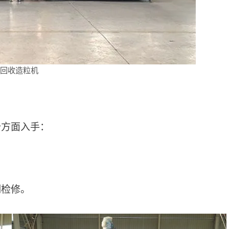
料回收造粒机
？
个方面入手：
期检修。