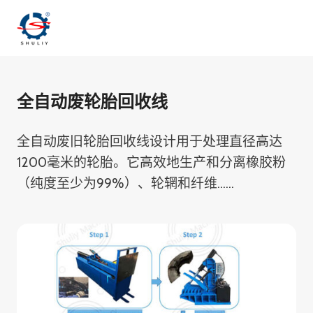
跳
到
内
容
全自动废轮胎回收线
全自动废旧轮胎回收线设计用于处理直径高达
1200毫米的轮胎。它高效地生产和分离橡胶粉
（纯度至少为99%）、轮辋和纤维……