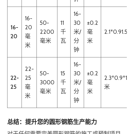
16-
16-
50-
11
30
±0.2
16-
20
2200
千
米/
毫
2.1*0.91.5米
20
毫
毫米
瓦
分
米
米
钟
16-
22-
50-
15
30
±0.2
22-
25
2.3*0.9*1.7
3000
千
米/
毫
25
毫
米
毫米
瓦
分
米
米
钟
总结：提升您的圆形钢筋生产能力
对于任何需要完美圆形钢筋的施工或预制项目，