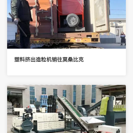
塑料挤出造粒机销往莫桑比克