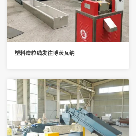
塑料造粒线发往博茨瓦纳