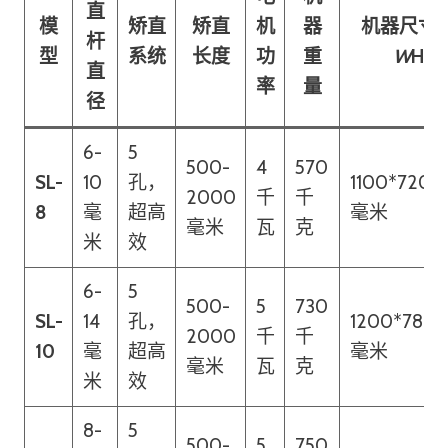
直
模
矫直
矫直
机
器
机器尺寸
杆
型
系统
长度
功
重
W
H）
直
率
量
径
6-
5
500-
4
570
SL-
10
孔，
1100*720*1
2000
千
千
8
毫
超高
毫米
毫米
瓦
克
米
效
6-
5
500-
5
730
SL-
14
孔，
1200*780*
2000
千
千
10
毫
超高
毫米
毫米
瓦
克
米
效
8-
5
500-
5
750