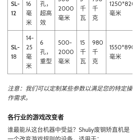
SL-
16
孔，
1250*820*
2000
千
千
12
毫
超高
毫米
毫米
瓦
克
米
效
14-
6
500-
15
980
SL-
25
1550*890*
孔，
2000
千
千
1
8
毫
毫米
重型
毫米
瓦
克
米
注意：我们可以定制某些参数以满足您的特定操
作需求。
各行业的游戏改变者
谁最能从这台机器中受益？Shuliy废钢矫直机是
一个改变游戏规则的设备，适用于：