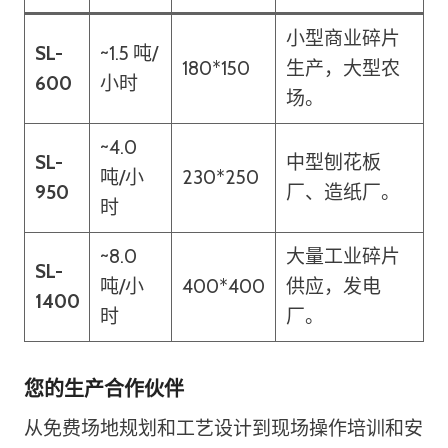
小型商业碎片
SL-
~1.5 吨/
180*150
生产，大型农
600
小时
场。
~4.0
SL-
中型刨花板
吨/小
230*250
950
厂、造纸厂。
时
~8.0
大量工业碎片
SL-
吨/小
400*400
供应，发电
1400
时
厂。
您的生产合作伙伴
从免费场地规划和工艺设计到现场操作培训和安