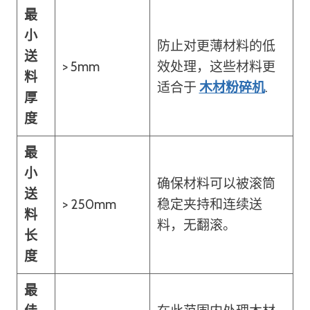
最
小
防止对更薄材料的低
送
> 5mm
效处理，这些材料更
料
适合于
木材粉碎机
.
厚
度
最
小
确保材料可以被滚筒
送
> 250mm
稳定夹持和连续送
料
料，无翻滚。
长
度
最