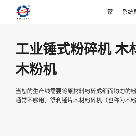
跳
家
系统
到
内
容
工业锤式粉碎机 木材
木粉机
当您的生产线需要将原材料粉碎成细而均匀的
通常不够用。舒利锤片木材粉碎机（也称为木粉