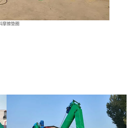
料摩擦垫圈
。