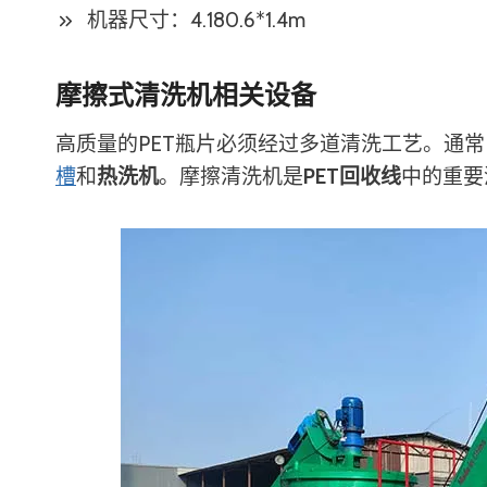
机器尺寸：4.180.6*1.4m
摩擦式清洗机相关设备
高质量的PET瓶片必须经过多道清洗工艺。通
槽
和
热洗机
。摩擦清洗机是
PET回收线
中的重要