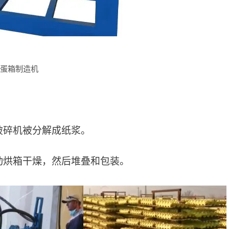
售蛋箱制造机
破碎机被分解成纸浆。
动烘箱干燥，然后堆叠和包装。