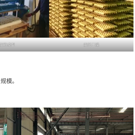
蛋箱成型
蛋托干燥
产规模。