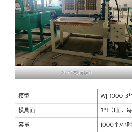
SL-3*1 蛋托制造机
模型
WJ-1000-3*
模具面
3*1（1面，
容量
1000个/小