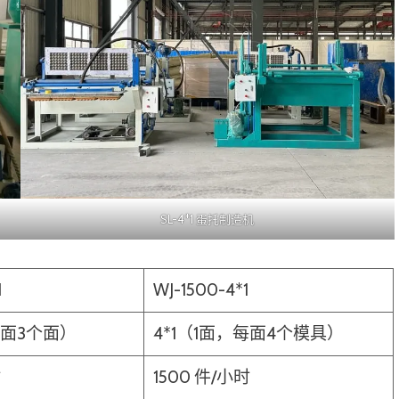
SL-4*1 蛋托制造机
1
WJ-1500-4*1
每面3个面）
4*1（1面，每面4个模具）
时
1500 件/小时