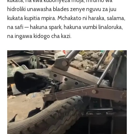
kukata, na kwa kubonyeza moja, mfumo wa
hidroliki unawasha blades zenye nguvu za juu
kukata kupitia mpira. Mchakato ni haraka, salama,
na safi — hakuna spark, hakuna vumbi linaloruka,
na ingawa kidogo cha kazi.