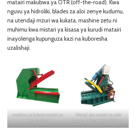
matairi makubwa ya OTR (off-the-road). Kwa
nguvu ya hidroliki, blades za aloi zenye kudumu,
na utendaji mzuri wa kukata, mashine zetu ni
muhimu kwa mistari ya kisasa ya kurudi matairi
inayolenga kupunguza kazi na kuboresha
uzalishaji.
mashine ya kukata matairi ya
kikataji cha matairi ya taka
taka ya OTR
kwa matairi ya 900-1200 mm