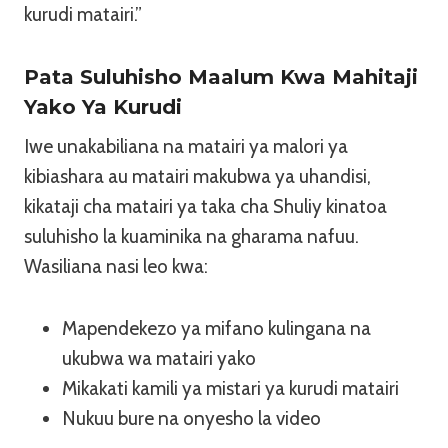
kurudi matairi.”
Pata Suluhisho Maalum Kwa Mahitaji
Yako Ya Kurudi
Iwe unakabiliana na matairi ya malori ya
kibiashara au matairi makubwa ya uhandisi,
kikataji cha matairi ya taka cha Shuliy kinatoa
suluhisho la kuaminika na gharama nafuu.
Wasiliana nasi leo kwa:
Mapendekezo ya mifano kulingana na
ukubwa wa matairi yako
Mikakati kamili ya mistari ya kurudi matairi
Nukuu bure na onyesho la video