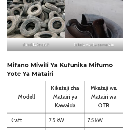
skräddade däck
kukata blocks za matairi
Mifano Miwili Ya Kufunika Mifumo
Yote Ya Matairi
Kikataji cha
Mkataji wa
Modell
Matairi ya
Matairi wa
Kawaida
OTR
Kraft
7.5 kW
7.5 kW