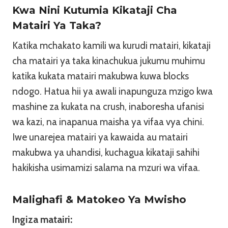
Kwa Nini Kutumia Kikataji Cha
Matairi Ya Taka?
Katika mchakato kamili wa kurudi matairi, kikataji
cha matairi ya taka kinachukua jukumu muhimu
katika kukata matairi makubwa kuwa blocks
ndogo. Hatua hii ya awali inapunguza mzigo kwa
mashine za kukata na crush, inaboresha ufanisi
wa kazi, na inapanua maisha ya vifaa vya chini.
Iwe unarejea matairi ya kawaida au matairi
makubwa ya uhandisi, kuchagua kikataji sahihi
hakikisha usimamizi salama na mzuri wa vifaa.
Malighafi & Matokeo Ya Mwisho
Ingiza matairi: