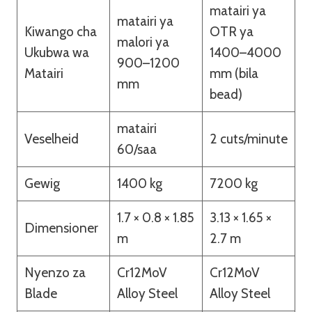
matairi ya
matairi ya
Kiwango cha
OTR ya
malori ya
Ukubwa wa
1400–4000
900–1200
Matairi
mm (bila
mm
bead)
matairi
Veselheid
2 cuts/minute
60/saa
Gewig
1400 kg
7200 kg
1.7 × 0.8 × 1.85
3.13 × 1.65 ×
Dimensioner
m
2.7 m
Nyenzo za
Cr12MoV
Cr12MoV
Blade
Alloy Steel
Alloy Steel