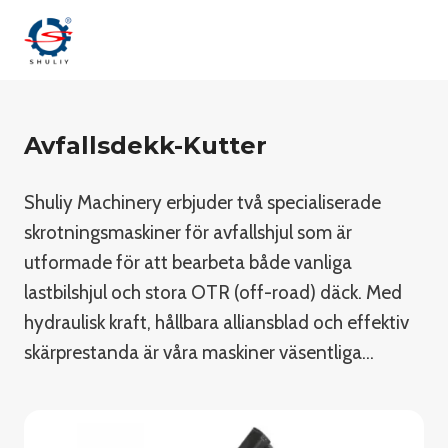
Skip
to
content
Avfallsdekk-Kutter
Shuliy Machinery erbjuder två specialiserade
skrotningsmaskiner för avfallshjul som är
utformade för att bearbeta både vanliga
lastbilshjul och stora OTR (off-road) däck. Med
hydraulisk kraft, hållbara alliansblad och effektiv
skärprestanda är våra maskiner väsentliga…