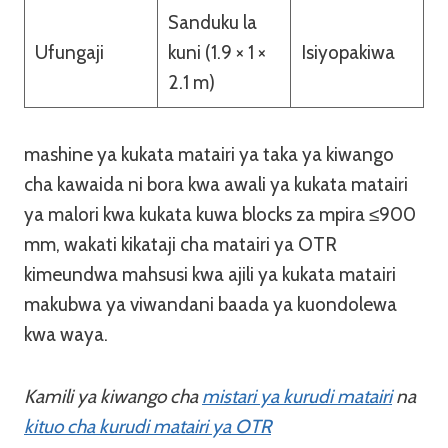
Sanduku la
Ufungaji
kuni (1.9 × 1 ×
Isiyopakiwa
2.1 m)
mashine ya kukata matairi ya taka ya kiwango
cha kawaida ni bora kwa awali ya kukata matairi
ya malori kwa kukata kuwa blocks za mpira ≤900
mm, wakati kikataji cha matairi ya OTR
kimeundwa mahsusi kwa ajili ya kukata matairi
makubwa ya viwandani baada ya kuondolewa
kwa waya.
Kamili ya kiwango cha
mistari ya kurudi matairi
na
kituo cha kurudi matairi ya OTR