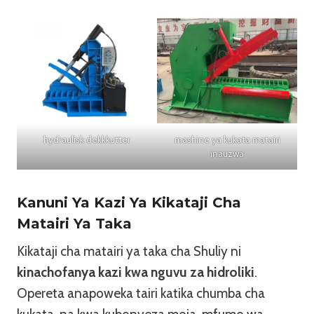
hydraulisk dekkkutter
mashine ya kukata matairi
inauzwa
Kanuni Ya Kazi Ya Kikataji Cha
Matairi Ya Taka
Kikataji cha matairi ya taka cha Shuliy ni
kinachofanya kazi kwa nguvu za hidroliki
.
Opereta anapoweka tairi katika chumba cha