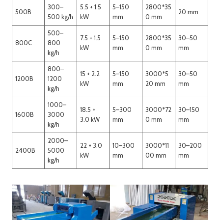
300–
5.5 + 1.5
5–150
2800*35
500B
20 mm
500 kg/h
kW
mm
0 mm
500–
7.5 + 1.5
5–150
2800*35
30–50
800C
800
kW
mm
0 mm
mm
kg/h
800–
15 + 2.2
5–150
3000*5
30–50
1200B
1200
kW
mm
20 mm
mm
kg/h
1000–
18.5 +
5–300
3000*72
30–150
1600B
3000
3.0 kW
mm
0 mm
mm
kg/h
2000–
22 + 3.0
10–300
3000*11
30–200
2400B
5000
kW
mm
00 mm
mm
kg/h