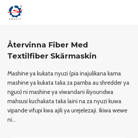
Skip
to
content
Återvinna Fiber Med
Textilfiber Skärmaskin
Mashine ya kukata nyuzi (pia inajulikana kama
mashine ya kukata taka za pamba au shredder ya
nguo) ni mashine ya viwandani iliyoundwa
mahsusi kuchakata taka laini na za nyuzi kuwa
vipande vifupi kwa ajili ya urejelezaji. Ikiwa wewe
ni…