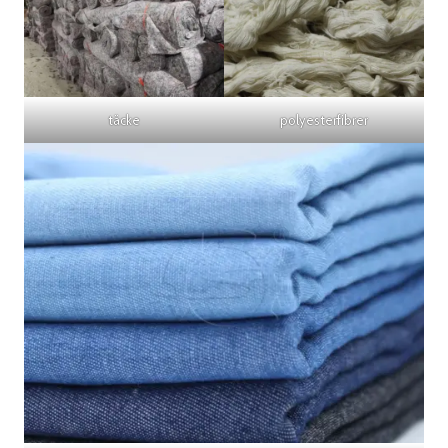
täcke
polyesterfibrer