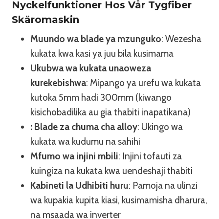
Nyckelfunktioner Hos Vår Tygfiber
Skäromaskin
Muundo wa blade ya mzunguko
: Wezesha
kukata kwa kasi ya juu bila kusimama
Ukubwa wa kukata unaoweza
kurekebishwa
: Mipango ya urefu wa kukata
kutoka 5mm hadi 300mm (kiwango
kisichobadilika au gia thabiti inapatikana)
: Blade za chuma cha alloy
: Ukingo wa
kukata wa kudumu na sahihi
Mfumo wa injini mbili
: Injini tofauti za
kuingiza na kukata kwa uendeshaji thabiti
Kabineti la Udhibiti huru
: Pamoja na ulinzi
wa kupakia kupita kiasi, kusimamisha dharura,
na msaada wa inverter