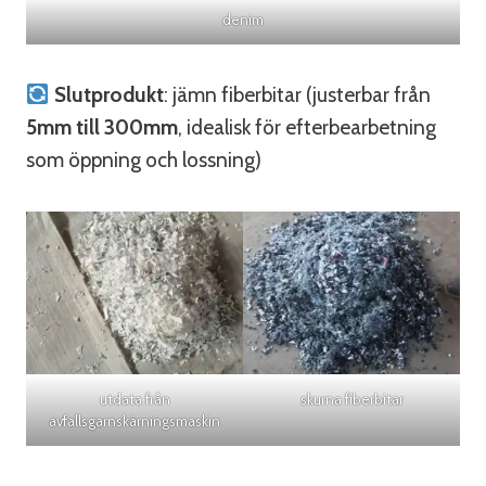
denim
Slutprodukt
: jämn fiberbitar (justerbar från
5mm till 300mm
, idealisk för efterbearbetning
som öppning och lossning)
utdata från
skurna fiberbitar
avfallsgarnskärningsmaskin