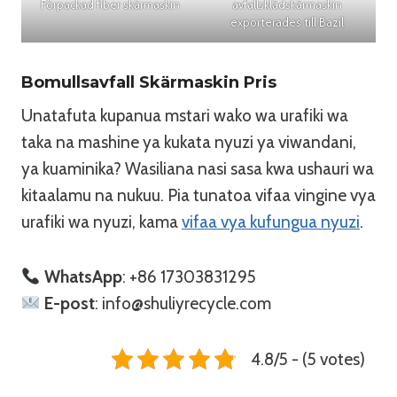
Förpackad fiber skärmaskin
avfallsklädskärmaskin
exporterades till Bazil
Bomullsavfall Skärmaskin Pris
Unatafuta kupanua mstari wako wa urafiki wa
taka na mashine ya kukata nyuzi ya viwandani,
ya kuaminika? Wasiliana nasi sasa kwa ushauri wa
kitaalamu na nukuu. Pia tunatoa vifaa vingine vya
urafiki wa nyuzi, kama
vifaa vya kufungua nyuzi
.
WhatsApp
: +86 17303831295
E-post
: info@shuliyrecycle.com
4.8/5 - (5 votes)