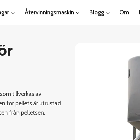
ngar
Återvinningsmaskin
Blogg
Om
ör
 som tillverkas av
n för pellets är utrustad
en från pelletsen.