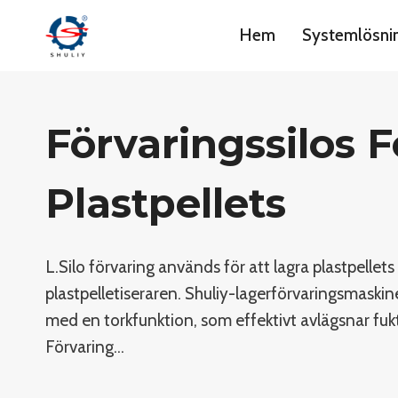
Skip
Hem
Systemlösni
to
content
Förvaringssilos F
Plastpellets
L.Silo förvaring används för att lagra plastpellets
plastpelletiseraren. Shuliy-lagerförvaringsmaskine
med en torkfunktion, som effektivt avlägsnar fukt
Förvaring…