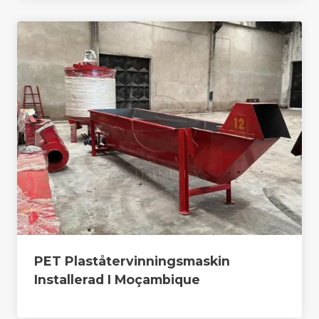
PET Plaståtervinningsmaskin
Installerad I Moçambique