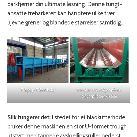
barkfjerner din ultimate løsning. Denne tungt-
ansatte trebarkeren kan håndtere ulike trær,
ujevne grener og blandede størrelser samtidig.
Trågtyp Träavskalar
Detaljer om tråget på en
trågtyp loggavskalar
Slik fungerer det:
I stedet for et bladkutterhode
bruker denne maskinen en stor U-formet trough
utstyrt med tappede avskrellingsruller nederst.