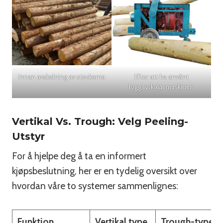
Innan avskalning av stockarna
Efter att ha använt
loggavskalar maskinen
Vertikal Vs. Trough: Velg Peeling-
Utstyr
For å hjelpe deg å ta en informert
kjøpsbeslutning, her er en tydelig oversikt over
hvordan våre to systemer sammenlignes:
Funktion
Vertikal type
Trough-type