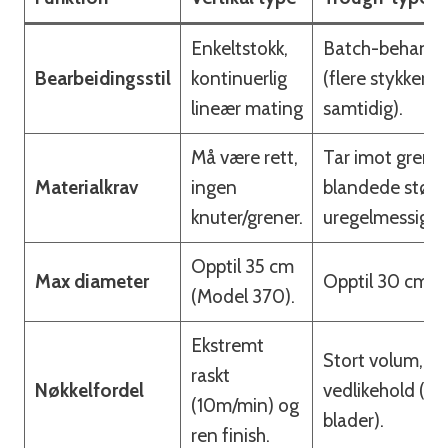
Enkeltstokk,
Batch-behandl
Bearbeidingsstil
kontinuerlig
(flere stykker tr
lineær mating
samtidig).
Må være rett,
Tar imot grener
Materialkrav
ingen
blandede større
knuter/grener.
uregelmessige 
Opptil 35 cm
Max diameter
Opptil 30 cm.
(Model 370).
Ekstremt
Stort volum, la
raskt
Nøkkelfordel
vedlikehold (in
(10m/min) og
blader).
ren finish.