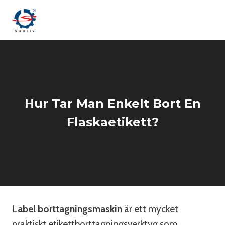
Skip
to
content
Hur Tar Man Enkelt Bort En
Flaskaetikett?
L
abel borttagningsmaskin
är ett mycket
praktiskt etikettborttagningsverktyg som