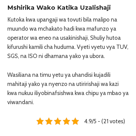
Mshirika Wako Katika Uzalishaji
Kutoka kwa upangaji wa tovuti bila malipo na
muundo wa mchakato hadi kwa mafunzo ya
operator wa eneo na usakinishaji, Shuliy hutoa
kifurushi kamili cha huduma. Vyeti vyetu vya TUV,
SGS, na ISO ni dhamana yako ya ubora.
Wasiliana na timu yetu ya uhandisi kujadili
mahitaji yako ya nyenzo na utiririshaji wa kazi
kwa nukuu iliyobinafsishwa kwa chipu ya mbao ya
viwandani.
4.9/5 - (21 votes)