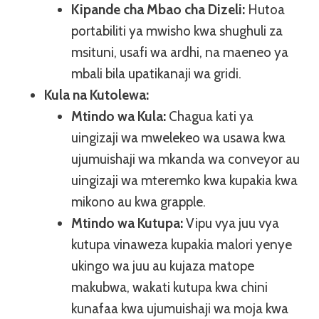
Kipande cha Mbao cha Dizeli:
Hutoa
portabiliti ya mwisho kwa shughuli za
msituni, usafi wa ardhi, na maeneo ya
mbali bila upatikanaji wa gridi.
Kula na Kutolewa:
Mtindo wa Kula:
Chagua kati ya
uingizaji wa mwelekeo wa usawa kwa
ujumuishaji wa mkanda wa conveyor au
uingizaji wa mteremko kwa kupakia kwa
mikono au kwa grapple.
Mtindo wa Kutupa:
Vipu vya juu vya
kutupa vinaweza kupakia malori yenye
ukingo wa juu au kujaza matope
makubwa, wakati kutupa kwa chini
kunafaa kwa ujumuishaji wa moja kwa