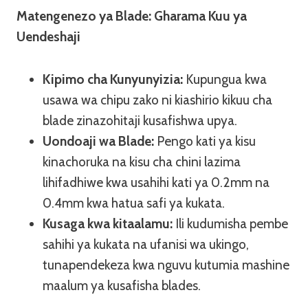
Matengenezo ya Blade: Gharama Kuu ya
Uendeshaji
Kipimo cha Kunyunyizia:
Kupungua kwa
usawa wa chipu zako ni kiashirio kikuu cha
blade zinazohitaji kusafishwa upya.
Uondoaji wa Blade:
Pengo kati ya kisu
kinachoruka na kisu cha chini lazima
lihifadhiwe kwa usahihi kati ya 0.2mm na
0.4mm kwa hatua safi ya kukata.
Kusaga kwa kitaalamu:
Ili kudumisha pembe
sahihi ya kukata na ufanisi wa ukingo,
tunapendekeza kwa nguvu kutumia mashine
maalum ya kusafisha blades.