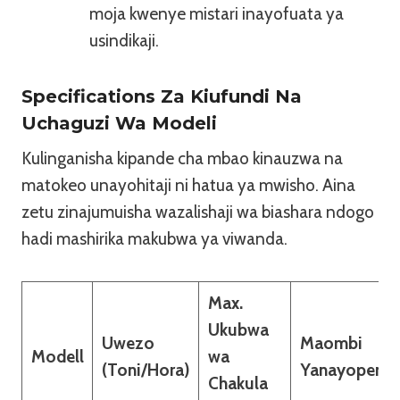
moja kwenye mistari inayofuata ya
usindikaji.
Specifications Za Kiufundi Na
Uchaguzi Wa Modeli
Kulinganisha kipande cha mbao kinauzwa na
matokeo unayohitaji ni hatua ya mwisho. Aina
zetu zinajumuisha wazalishaji wa biashara ndogo
hadi mashirika makubwa ya viwanda.
Max.
Ukubwa
Uwezo
Maombi
Modell
wa
(Toni/Hora)
Yanayopend
Chakula