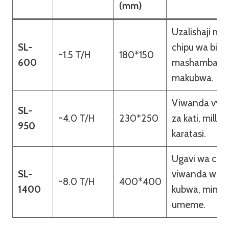
(mm)
Uzalishaji m
SL-
chipu wa bias
~1.5 T/H
180*150
600
mashamba
makubwa.
Viwanda vya 
SL-
~4.0 T/H
230*250
za kati, mill za
950
karatasi.
Ugavi wa chi
SL-
viwanda wa 
~8.0 T/H
400*400
1400
kubwa, mimea
umeme.