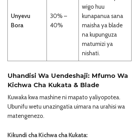
wigo huu
Unyevu
30% –
kunapanua sana
Bora
40%
maisha ya blade
na kupunguza
matumizi ya
nishati.
Uhandisi Wa Uendeshaji: Mfumo Wa
Kichwa Cha Kukata & Blade
Kuwaka kwa mashine ni mapato yaliyopotea.
Ubunifu wetu unazingatia uimara na urahisi wa
matengenezo.
Kikundi cha Kichwa cha Kukata: