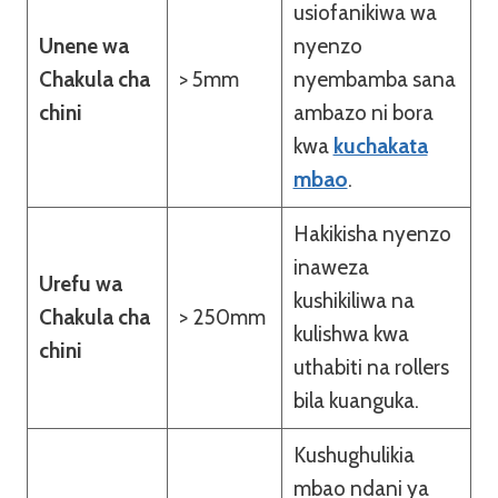
usiofanikiwa wa
Unene wa
nyenzo
Chakula cha
> 5mm
nyembamba sana
chini
ambazo ni bora
kwa
kuchakata
mbao
.
Hakikisha nyenzo
inaweza
Urefu wa
kushikiliwa na
Chakula cha
> 250mm
kulishwa kwa
chini
uthabiti na rollers
bila kuanguka.
Kushughulikia
mbao ndani ya