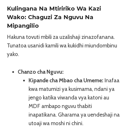
Kulingana Na Mtiririko Wa Kazi
Wako: Chaguzi Za Nguvu Na
Mipangilio
Hakuna tovuti mbili za uzalishaji zinazofanana.
Tunatoa usanidi kamili wa kukidhi miundombinu
yako.
Chanzo cha Nguvu:
Kipande cha Mbao cha Umeme:
Inafaa
kwa matumizi ya kusimama, ndani ya
jengo katika viwanda vya katoni au
MDF ambapo nguvu thabiti
inapatikana. Gharama ya uendeshaji na
utoaji wa moshi ni chini.