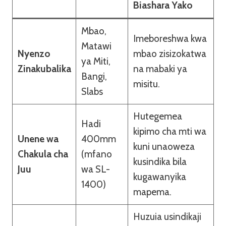
Biashara Yako
Mbao,
Imeboreshwa kwa
Matawi
Nyenzo
mbao zisizokatwa
ya Miti,
Zinakubalika
na mabaki ya
Bangi,
misitu.
Slabs
Hutegemea
Hadi
kipimo cha mti wa
Unene wa
400mm
kuni unaoweza
Chakula cha
(mfano
kusindika bila
Juu
wa SL-
kugawanyika
1400)
mapema.
Huzuia usindikaji