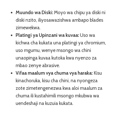
Muundo wa Diski:
Moyo wa chipu ya diski ni
diski nzito, iliyosawazishwa ambapo blades
zimewekwa.
Platingi ya Upinzani wa kuvaa:
Uso wa
kichwa cha kukata una platingi ya chromium,
uso mgumu, wenye msongo wa chini
unaopinga kuvaa kutoka kwa nyenzo za
mbao zenye abrasive.
Vifaa maalum vya chuma vya haraka:
Kisu
kinachoruka, kisu cha chini, na nyongeza
zote zimetengenezwa kwa aloi maalum za
chuma ili kustahimili msongo mkubwa wa
uendeshaji na kuzuia kukata.