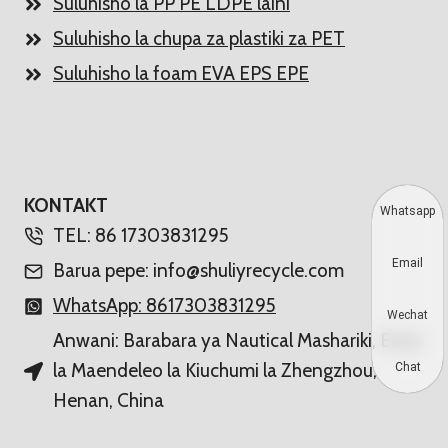
Suluhisho la PP PE LDPE laini
Suluhisho la chupa za plastiki za PET
Suluhisho la foam EVA EPS EPE
KONTAKT
Whatsapp
TEL: 86 17303831295
Email
Barua pepe: info@shuliyrecycle.com
WhatsApp: 8617303831295
Wechat
Anwani: Barabara ya Nautical Mashariki, Eneo
la Maendeleo la Kiuchumi la Zhengzhou,
Chat
Henan, China