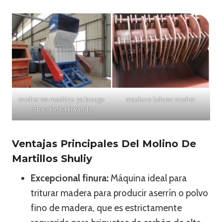
crusher wa mashine ya kusaga
maelezo kuhusu crusher
mbao katika kiwanda
Ventajas Principales Del Molino De
Martillos Shuliy
Excepcional finura:
Máquina ideal para
triturar madera para producir aserrín o polvo
fino de madera, que es estrictamente