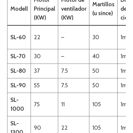
Martillos
Modell
Principal
ventilador
del
(u since)
(KW)
(KW)
cicló
SL-60
22
–
30
1m
SL-70
30
–
40
1m
SL-80
37
7.5
50
1m
SL-90
55
7.5
50
1m
SL-
75
11
105
1m
1000
SL-
90
22
105
1m
1300