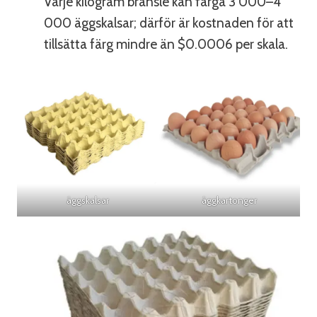
Varje kilogram bränsle kan färga 3 000–4
000 äggskalsar; därför är kostnaden för att
tillsätta färg mindre än $0.0006 per skala.
äggskalsar
äggkartonger