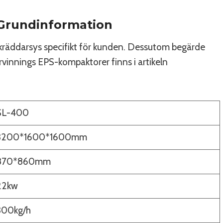
Grundinformation
räddarsys specifikt för kunden. Dessutom begärde
vinnings EPS-kompaktorer finns i artikeln
SL-400
3200*1600*1600mm
870*860mm
22kw
300kg/h