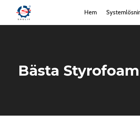
Skip
Hem
Systemlösni
to
content
Bästa Styrofoam