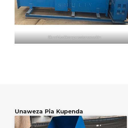
Skumblockkompressionsmaskin
Unaweza Pia Kupenda