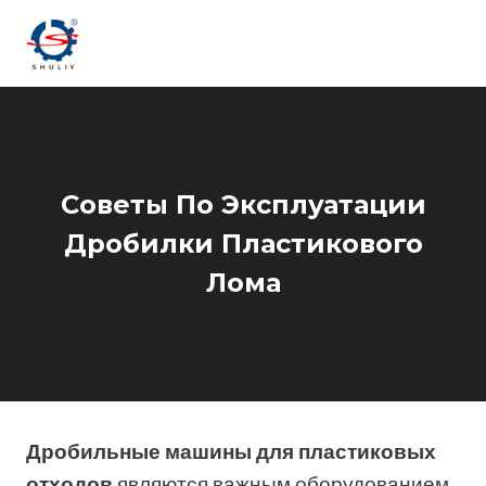
Перейти
к
содержимому
Советы По Эксплуатации
Дробилки Пластикового
Лома
Дробильные машины для пластиковых
отходов
являются важным оборудованием