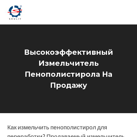
Перейти
к
содержимому
Высокоэффективный
Измельчитель
Пенополистирола На
Продажу
Как измельчить пенополистирол для
переработки? Продаваемый измельчитель