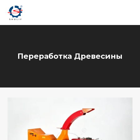
Перейти
к
содержимому
Переработка Древесины