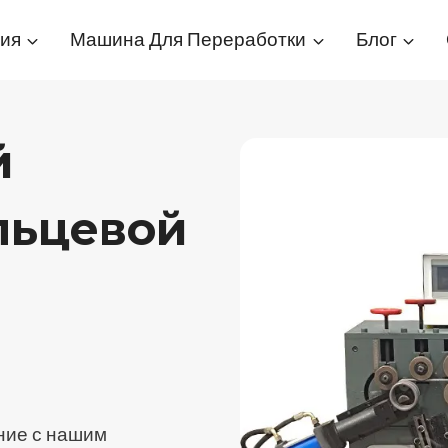
ия
Машина Для Переработки
Блог
й
льцевой
ние с нашим