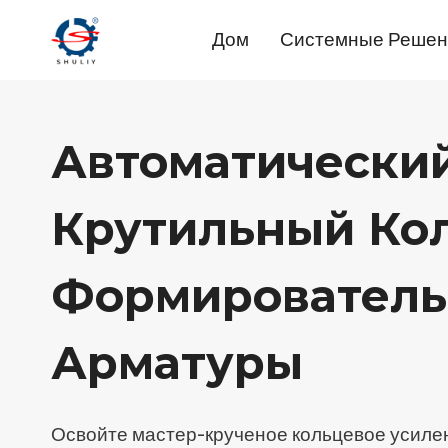
Перейти
Дом
Системные Решен
к
содержимому
Автоматически
Крутильный Ко
Формирователь
Арматуры
Освойте мастер-крученое кольцевое усиле