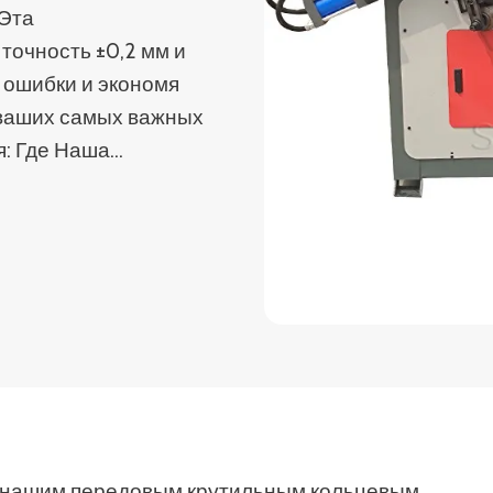
 Эта
точность ±0,2 мм и
 ошибки и экономя
 ваших самых важных
я: Где Наша…
с нашим передовым крутильным кольцевым