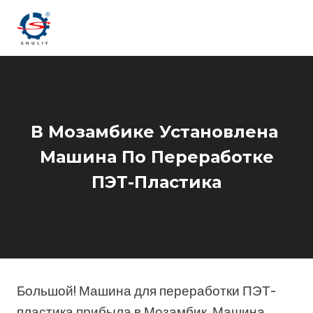
Перейти
к
содержимому
В Мозамбике Установлена ​​
Машина По Переработке
ПЭТ-Пластика
Большой! Машина для переработки ПЭТ-
пластика прибыла в Мозамбик. Машина