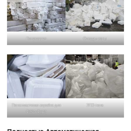
Пенокирпич
Отходы пены
Пенопластовая коробка для
ЭПЭ пена
фаст-фуда