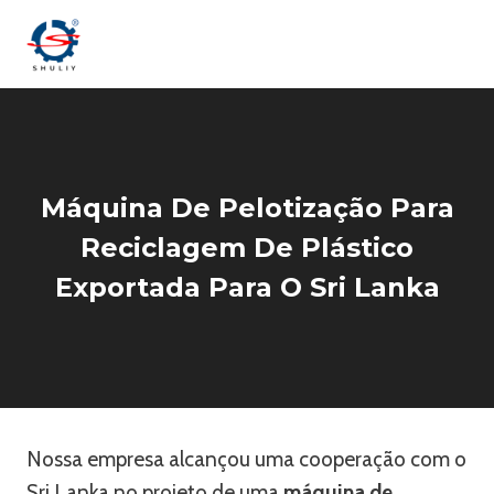
Skip
to
content
Máquina De Pelotização Para
Reciclagem De Plástico
Exportada Para O Sri Lanka
Nossa empresa alcançou uma cooperação com o
Sri Lanka no projeto de uma
máquina de