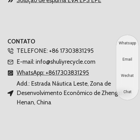
Solução de espuma EVA EPS EPE
CONTATO
Whatsapp
TELEFONE: +86 17303831295
Email
E-mail: info@shuliyrecycle.com
WhatsApp: +8617303831295
Wechat
Add.: Estrada Náutica Leste, Zona de
Desenvolvimento Econômico de Zhengzhou,
Chat
Henan, China