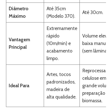
Diâmetro
Até 35cm
Até 30cm.
Máximo
(Modelo 370).
Extremamente
rápido
Volume elevad
Vantagem
(10m/min) e
baixa manute
Principal
acabamento
(sem lâminas).
limpo.
Reprocessame
Artes, tocos
celulose em
padronizados,
Ideal Para
grande volume
madeira de
preparação de
alta qualidade.
biomassa.