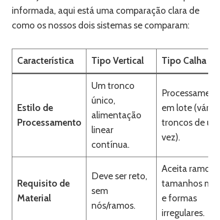
informada, aqui está uma comparação clara de
como os nossos dois sistemas se comparam:
Característica
Tipo Vertical
Tipo Calha
Um tronco
Processament
único,
Estilo de
em lote (vário
alimentação
Processamento
troncos de um
linear
vez).
contínua.
Aceita ramos,
Deve ser reto,
Requisito de
tamanhos mis
sem
Material
e formas
nós/ramos.
irregulares.