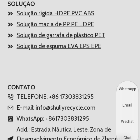
SOLUÇÃO
Solução rígida HDPE PVC ABS
Solução macia de PP PE LDPE
Solução de garrafa de plástico PET
Solução de espuma EVA EPS EPE
CONTATO
Whatsapp
TELEFONE: +86 17303831295
Email
E-mail: info@shuliyrecycle.com
WhatsApp: +8617303831295
Wechat
Add.: Estrada Náutica Leste, Zona de
Desenvolvimento Econômico de Zhengzhou,
Chat