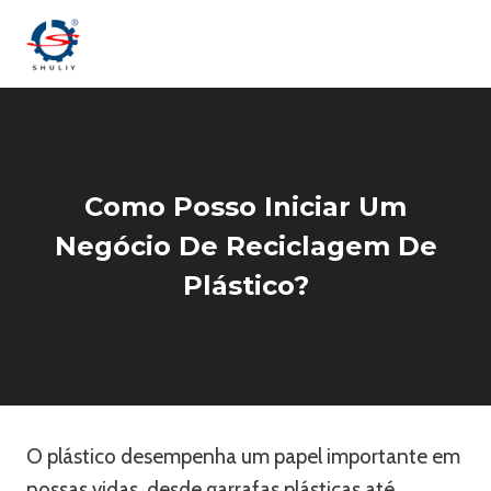
Skip
to
content
Como Posso Iniciar Um
Negócio De Reciclagem De
Plástico?
O plástico desempenha um papel importante em
nossas vidas, desde garrafas plásticas até