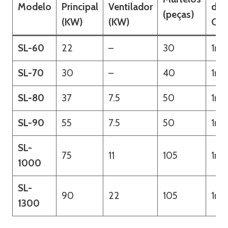
Modelo
Principal
Ventilador
do
(peças)
(KW)
(KW)
Cyc
SL-60
22
–
30
1m
SL-70
30
–
40
1m
SL-80
37
7.5
50
1m
SL-90
55
7.5
50
1m
SL-
75
11
105
1m
1000
SL-
90
22
105
1m
1300