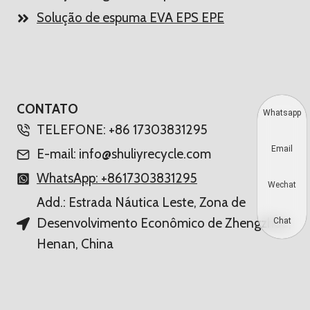
Solução de espuma EVA EPS EPE
CONTATO
Whatsapp
TELEFONE: +86 17303831295
Email
E-mail: info@shuliyrecycle.com
WhatsApp: +8617303831295
Wechat
Add.: Estrada Náutica Leste, Zona de
Desenvolvimento Econômico de Zhengzhou,
Chat
Henan, China