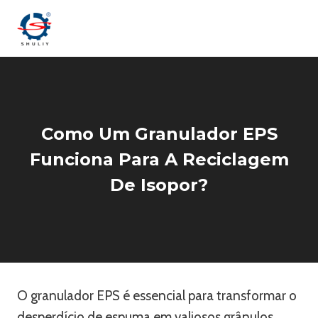
Skip
to
content
Como Um Granulador EPS
Funciona Para A Reciclagem
De Isopor?
O granulador EPS é essencial para transformar o
desperdício de espuma em valiosos grânulos