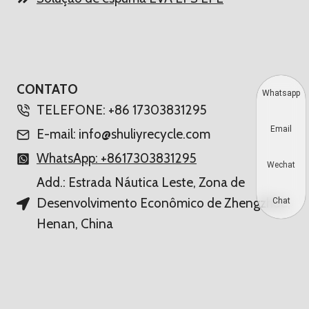
CONTATO
Whatsapp
TELEFONE: +86 17303831295
Email
E-mail: info@shuliyrecycle.com
WhatsApp: +8617303831295
Wechat
Add.: Estrada Náutica Leste, Zona de
Desenvolvimento Econômico de Zhengzhou,
Chat
Henan, China