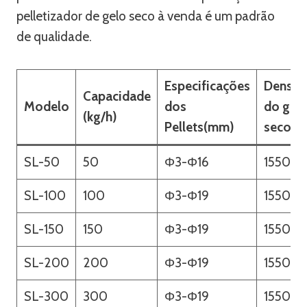
pelletizador de gelo seco à venda é um padrão
de qualidade.
Especificações
Densid
Capacidade
Modelo
dos
do gel
(kg/h)
Pellets(mm)
seco(k
SL-50
50
Φ3-Φ16
1550
SL-100
100
Φ3-Φ19
1550
SL-150
150
Φ3-Φ19
1550
SL-200
200
Φ3-Φ19
1550
SL-300
300
Φ3-Φ19
1550