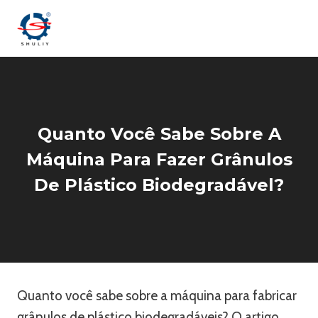
Skip
to
content
Quanto Você Sabe Sobre A
Máquina Para Fazer Grânulos
De Plástico Biodegradável?
Quanto você sabe sobre a máquina para fabricar
grânulos de plástico biodegradáveis? O artigo