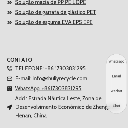
Solução macia de PP PE LDPE
Solução de garrafa de plástico PET
Solução de espuma EVA EPS EPE
CONTATO
Whatsapp
TELEFONE: +86 17303831295
Email
E-mail: info@shuliyrecycle.com
WhatsApp: +8617303831295
Wechat
Add.: Estrada Náutica Leste, Zona de
Desenvolvimento Econômico de Zhengzhou,
Chat
Henan, China