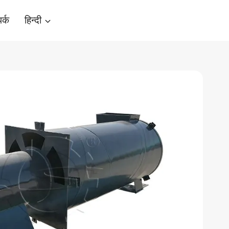
र्क
हिन्दी