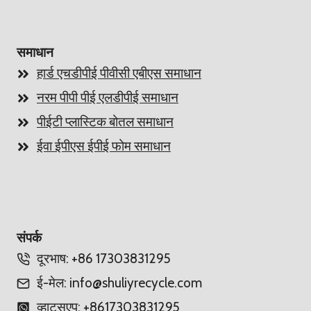
समाधान
हार्ड एचडीपीई पीवीसी एबीएस समाधान
नरम पीपी पीई एलडीपीई समाधान
पीईटी प्लास्टिक बोतल समाधान
ईवा ईपीएस ईपीई फोम समाधान
Whatsapp
संपर्क
दूरभाष: +86 17303831295
Email
ई-मेल: info@shuliyrecycle.com
Wechat
व्हाट्सएप: +8617303831295