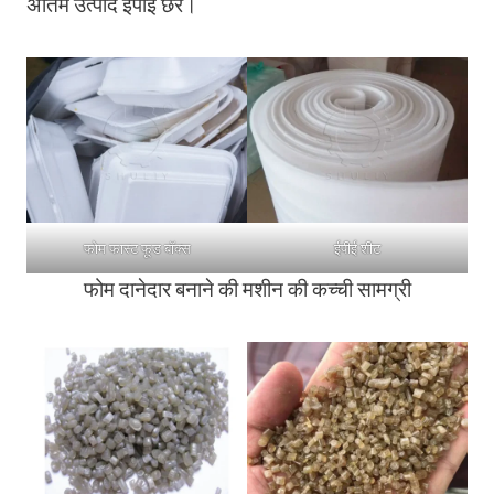
अंतिम उत्पाद ईपीई छर्रे।
फोम फास्ट फूड बॉक्स
ईपीई शीट
फोम दानेदार बनाने की मशीन की कच्ची सामग्री