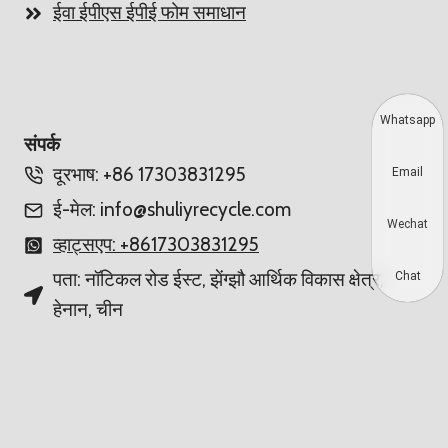
ईवा ईपीएस ईपीई फोम समाधान
Whatsapp
संपर्क
दूरभाष: +86 17303831295
Email
ई-मेल: info@shuliyrecycle.com
Wechat
व्हाट्सएप: +8617303831295
पता: नॉटिकल रोड ईस्ट, झेंग्झौ आर्थिक विकास क्षेत्र,
Chat
हेनान, चीन