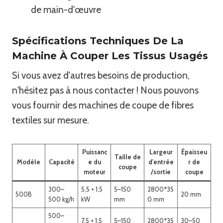
de main-d'œuvre
Spécifications Techniques De La
Machine À Couper Les Tissus Usagés
Si vous avez d'autres besoins de production,
n'hésitez pas à nous contacter ! Nous pouvons
vous fournir des machines de coupe de fibres
textiles sur mesure.
Puissanc
Largeur
Épaisseu
Taille de
Modèle
Capacité
e du
d'entrée
r de
coupe
moteur
/sortie
coupe
300–
5,5 + 1,5
5–150
2800*35
500B
20 mm
500 kg/h
kW
mm
0 mm
500–
7.5 + 1.5
5–150
2800*35
30–50