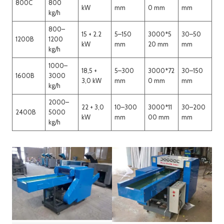
800C
800
kW
mm
0 mm
mm
kg/h
800–
15 + 2.2
5–150
3000*5
30–50
1200B
1200
kW
mm
20 mm
mm
kg/h
1000–
18,5 +
5–300
3000*72
30–150
1600B
3000
3,0 kW
mm
0 mm
mm
kg/h
2000–
22 + 3,0
10–300
3000*11
30–200
2400B
5000
kW
mm
00 mm
mm
kg/h