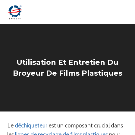
Aller
au
contenu
Utilisation Et Entretien Du
Broyeur De Films Plastiques
Le
déchiqueteur
est un composant crucial dans
les
lignes de recyclage de films plastiques
pour