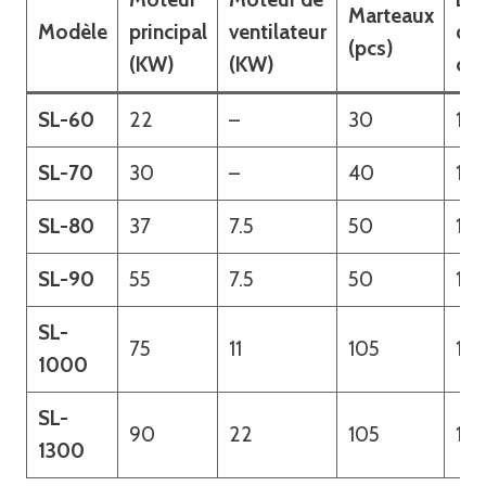
Marteaux
Modèle
principal
ventilateur
du
(pcs)
(KW)
(KW)
cyc
SL-60
22
–
30
1m
SL-70
30
–
40
1m
SL-80
37
7.5
50
1m
SL-90
55
7.5
50
1m
SL-
75
11
105
1m
1000
SL-
90
22
105
1m
1300