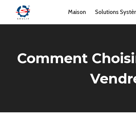
Aller
Maison
Solutions Syst
au
contenu
Comment Choisir
Vendre