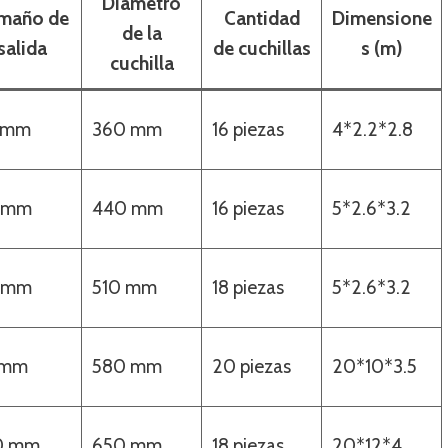
Diámetro
maño de
Cantidad
Dimensione
de la
salida
de cuchillas
s (m)
cuchilla
 mm
360 mm
16 piezas
4*2.2*2.8
 mm
440 mm
16 piezas
5*2.6*3.2
 mm
510 mm
18 piezas
5*2.6*3.2
 mm
580 mm
20 piezas
20*10*3.5
0 mm
650 mm
18 piezas
20*12*4