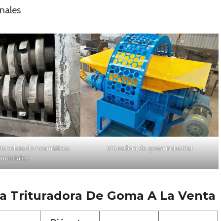
nales
trituradora de neumáticos
trituradora de goma industrial
omerciales
La Trituradora De Goma A La Venta