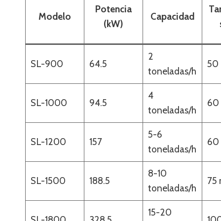
Potencia
Ta
Modelo
Capacidad
(kW)
2
SL-900
64.5
50
toneladas/h
4
SL-1000
94.5
60
toneladas/h
5-6
SL-1200
157
60
toneladas/h
8-10
SL-1500
188.5
75
toneladas/h
15-20
SL-1800
328.5
10