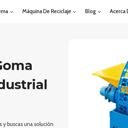
tema
Máquina De Reciclaje
Blog
Acerca
 Goma
dustrial
os y buscas una solución