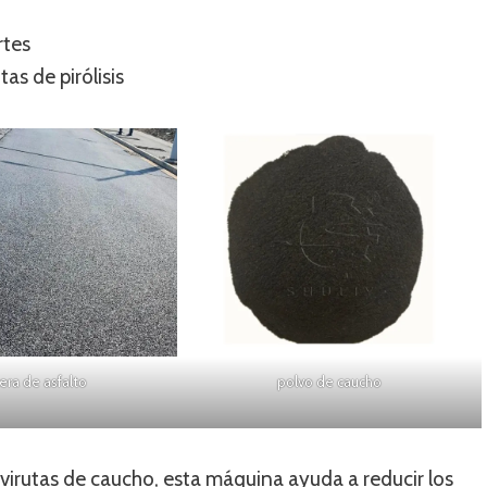
rtes
s de pirólisis
era de asfalto
polvo de caucho
virutas de caucho, esta máquina ayuda a reducir los